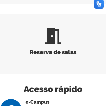
meeting_room
Reserva de salas
Acesso rápido
e-Campus