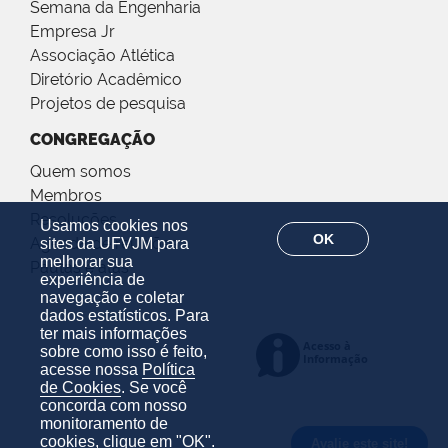
Semana da Engenharia
Empresa Jr
Associação Atlética
Diretório Acadêmico
Projetos de pesquisa
CONGREGAÇÃO
Quem somos
Membros
Resoluções
Usamos cookies nos
OK
Agenda de reuniões
sites da UFVJM para
melhorar sua
Pautas e atas
experiência de
navegação e coletar
dados estatísticos. Para
ter mais informações
sobre como isso é feito,
acesse nossa
Política
de Cookies
. Se você
concorda com nosso
monitoramento de
cookies, clique em "OK".
Avalie este site!