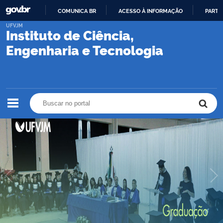
COMUNICA BR
ACESSO À INFORMAÇÃO
PARTI
IR
UFVJM
Instituto de Ciência,
PARA
O
Engenharia e Tecnologia
CONTEÚDO
Buscar no portal
Buscar no portal